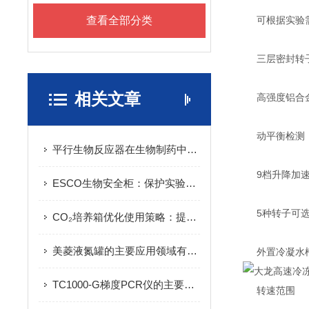
查看全部分类
可根据实验需
三层密封转子
相关文章
高强度铝合金转
动平衡检测，
平行生物反应器在生物制药中的应用介绍
9档升降加速度
ESCO生物安全柜：保护实验室和研究人员的第一选择
5种转子可选，广泛
CO₂培养箱优化使用策略：提升细胞培养效率的5个技巧
美菱液氮罐的主要应用领域有哪些？
外置冷凝水槽
TC1000-G梯度PCR仪的主要用途介绍
转速范围 1500