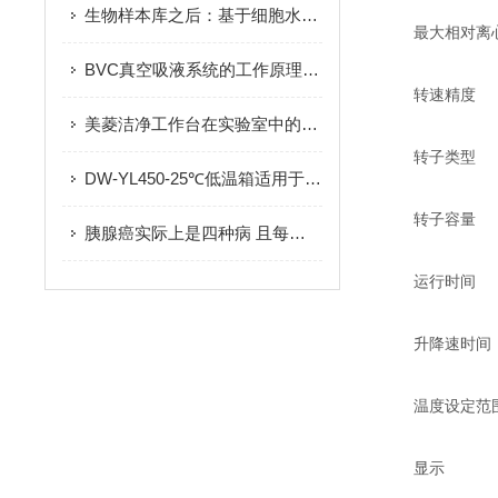
生物样本库之后：基于细胞水平的表型分析在转化医学的应用
最大相对离心力 
BVC真空吸液系统的工作原理是什么？
转速精度 ±
美菱洁净工作台在实验室中的应用有哪些？
转子类型 AS24
DW-YL450-25℃低温箱适用于哪些场合？
转子容量 24×1.5
胰腺癌实际上是四种病 且每种疗法不同
运行时间 30s-
升降速时间 2
温度设定范围 
显示 L