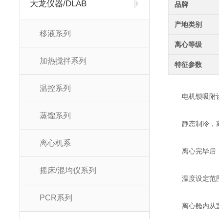
大龙仪器/DLAB
品牌
产地类别
移液系列
离心等级
加热搅拌系列
特征参数
温控系列
电机锁吸附设
蒸馏系列
静态制冷，离心
离心机系
离心完毕后，
摇床/混均仪系列
温度设定范围-2
PCR系列
离心舱内从室温