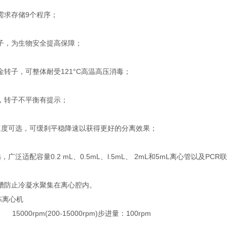
求存储9个程序；
，为生物安全提高保障；
子，可整体耐受121°C高温高压消毒；
转子不平衡有提示；
可选，可缓刹平稳降速以获得更好的分离效果；
适配容量0.2 mL、0.5mL、l.5mL、 2mL和5mL离心管以及PCR
防止冷凝水聚集在离心腔内。
0rpm(200-15000rpm)步进量：100rpm