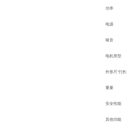
功率 5
电源 单相，100
噪音 ≤5
电机类型 
外形尺寸[长×宽×
重量 3
安全性能 双
其他功能 转速