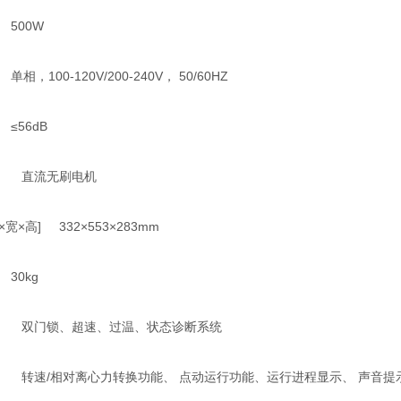
00W
-120V/200-240V， 50/60HZ
6dB
直流无刷电机
高] 332×553×283mm
0kg
门锁、超速、过温、状态诊断系统
/相对离心力转换功能、 点动运行功能、运行进程显示、 声音提示功