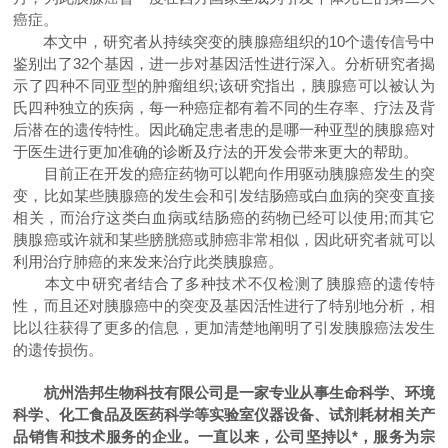
癌症。
本文中，研究者从持续突变的胰腺癌组织的10个遗传信号中
鉴别出了32个基因，进一步对基因活性进行深入。分析研究者揭
示了四种不同亚型的肿瘤组织;该研究指出，胰腺癌可以被认为
氏四种独立的疾病，每一种癌症都有着不同的生存率、疗法及背
后潜在的遗传特性。因此确定患者患的是哪一种亚型的胰腺癌对
于医生进行更加准确的诊断及疗法的开发会带来更大的帮助。
目前正在开发的癌症药物可以靶向作用驱动胰腺癌发生的突
变，比如某些胰腺癌的发生会和引发结肠癌或白血病的突变直接
相关，而治疗这类白血病或结肠癌的药物已经可以使用;而其它
胰腺癌或许就和某些膀胱癌或肺癌非常相似，因此研究者就可以
利用治疗肺癌的来发来治疗此类胰腺癌。
本文中研究者结合了多种技术不仅检测了胰腺癌的遗传特
性，而且还对胰腺癌中的突变及基因活性进行了特别地分析，相
比以往获得了更多的信息，更加清楚地阐明了引发胰腺癌法发生
的遗传损伤。
杭州浩邦生物科技有限公司
是一家专业从事生命科学、环境
科学、化工食品及医药科学等实验室仪器设备、试剂耗材相关产
品销售和技术服务的企业。一直以来，公司坚持以*，服务为宗