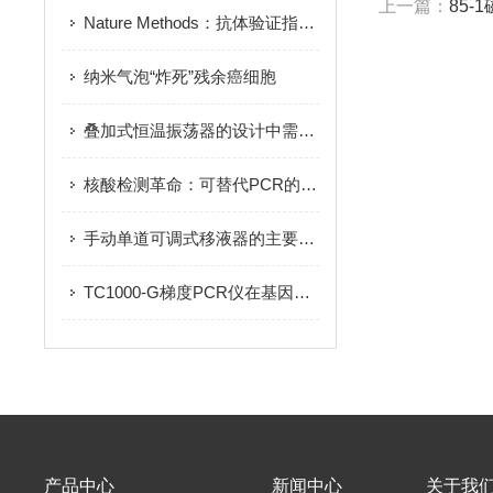
上一篇：
85-
Nature Methods：抗体验证指南出炉
纳米气泡“炸死”残余癌细胞
叠加式恒温振荡器的设计中需要考虑哪些因素？
核酸检测革命：可替代PCR的犀利技术——RPA
手动单道可调式移液器的主要组件及其功能
TC1000-G梯度PCR仪在基因扩增中的应用
产品中心
新闻中心
关于我