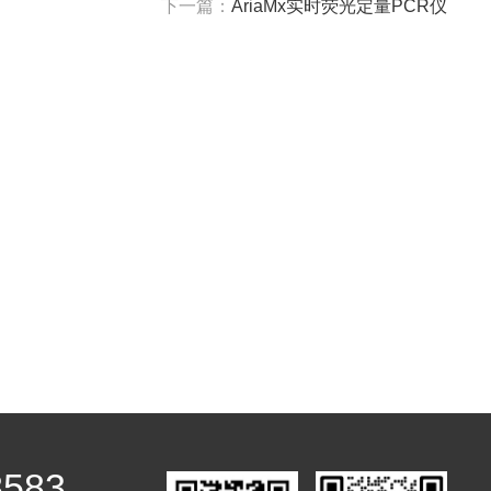
下一篇：
AriaMx实时荧光定量PCR仪
8583