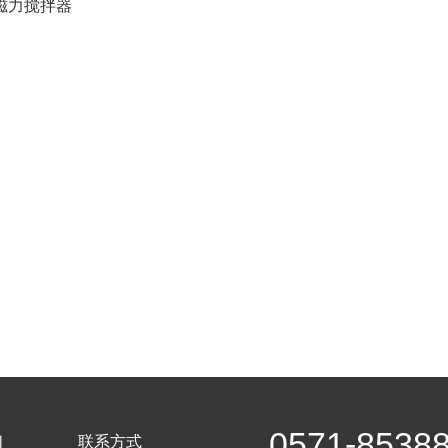
1磁力搅拌器
0571-8538
们
联系方式