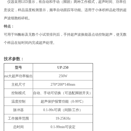
仪器采用LED显示，有自动和手动（脚踏）两种工作模式，超声时间、功率任
意设定，样品温度检测显示，频率自动跟踪等功能。适用于小体积样品处理的超
声波细胞粉碎机。
特点：
可用于96酶标及无数个小试管排列后，手持超声波换能器点动控制超声，使无数
个样品在短时间内完成超声处理。
技术参数：
型号
UP-250
zui大超声功率输出
250W
主机尺寸
270*200*140mm
控制模式
自动、手动可切换（可选配脚踏开关）
温度控制
超声保护报警功能（0-99℃）
脉冲器
0.1-99s可调（间隙/工作）
工作频率范围
19-25KHz
总时间
0.1-99min可设定