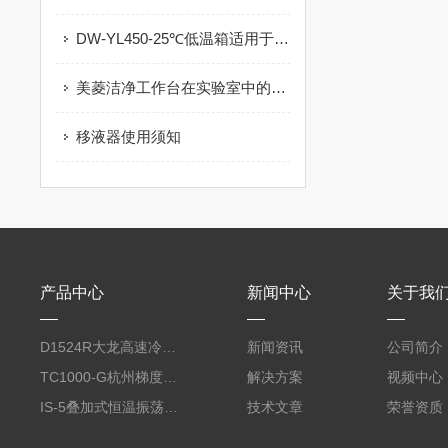
DW-YL450-25℃低温箱适用于哪些场合？
美菱洁净工作台在实验室中的应用有哪些？
移液器使用须知
产品中心
新闻中心
关于我
D1524R大龙高速冷冻型微量 台式离心机
新闻资讯
公司简介
TC1000-G杭州梯度PCR仪
解决方案
视频中心
IS-5叠加式恒温振荡器（450L、全温、触屏）
技术文章
荣誉资质