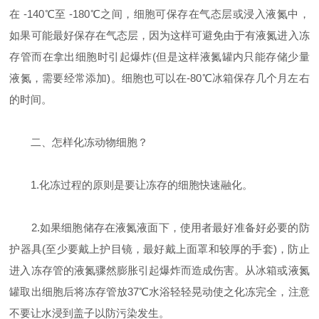
在 -140℃至 -180℃之间，细胞可保存在气态层或浸入液氮中，
如果可能最好保存在气态层，因为这样可避免由于有液氮进入冻
存管而在拿出细胞时引起爆炸(但是这样液氮罐内只能存储少量
液氮，需要经常添加)。细胞也可以在-80℃冰箱保存几个月左右
的时间。
二、怎样化冻动物细胞？
1.化冻过程的原则是要让冻存的细胞快速融化。
2.如果细胞储存在液氮液面下，使用者最好准备好必要的防
护器具(至少要戴上护目镜，最好戴上面罩和较厚的手套)，防止
进入冻存管的液氮骤然膨胀引起爆炸而造成伤害。从冰箱或液氮
罐取出细胞后将冻存管放37℃水浴轻轻晃动使之化冻完全，注意
不要让水浸到盖子以防污染发生。