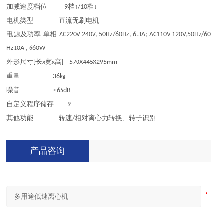
加减速度档位
档↑
档↓
9
/10
电机类型
直流无刷电机
电源及功率
单相
AC220V-240V, 50Hz/60Hz, 6.3A; AC110V-120V,50Hz/60
Hz10A ; 660W
外形尺寸
长
宽
高
[
x
x
]
570X445X295mm
重量
36kg
噪音
≤
65dB
自定义程序储存
9
其他功能
转速
相对离心力转换、转子识别
/
产品咨询