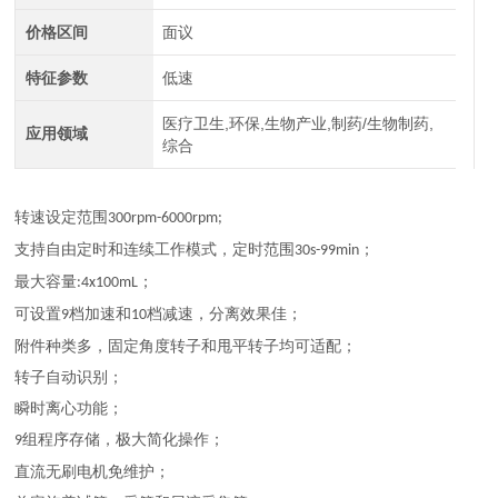
价格区间
面议
特征参数
低速
医疗卫生,环保,生物产业,制药/生物制药,
应用领域
综合
转速设定范围
300rpm-6000rpm;
支持自由定时和连续工作模式，定时范围
；
30s-99min
最大容量
；
:4x100mL
可设置
档加速和
档减速，分离效果佳；
9
10
附件种类多，固定角度转子和甩平转子均可适配；
转子自动识别；
瞬时离心功能；
组程序存储，极大简化操作；
9
直流无刷电机免维护；