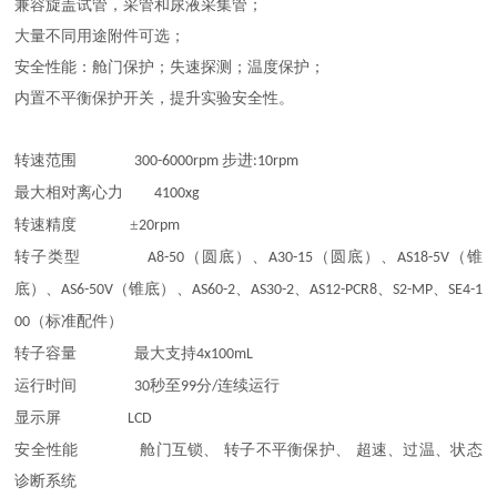
兼容旋盖试管，采管和尿液采集管；
大量不同用途附件可选；
安全性能：舱门保护；失速探测；温度保护；
内置不平衡保护开关，提升实验安全性。
转速范围
步进
300-6000rpm
:10rpm
最大相对离心力
4100xg
转速精度
±
20rpm
转子类型
（圆底）、
（圆底）、
（锥
A8-50
A30-15
AS18-5V
底）、
（锥底）、
、
、
、
、
AS6-50V
AS60-2
AS30-2
AS12-PCR8
S2-MP
SE4-1
（标准配件）
00
转子容量
最大支持
4x100mL
运行时间
秒至
分
连续运行
30
99
/
显示屏
LCD
安全性能
舱门互锁、
转子不平衡保护、
超速、过温、状态
诊断系统