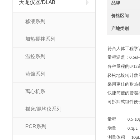
大龙仪器/DLAB
品牌
价格区间
移液系列
产地类别
加热搅拌系列
符合人体工程学
温控系列
量程涵盖：
0.5ul
各种量程的
8/12
蒸馏系列
轻松地旋转计数
采用更佳的耐热
离心机系
快捷简便的管嘴
可拆卸式组件便
摇床/混均仪系列
量程
0.5-10
PCR系列
增量
μ
0.1
L
测量体积
μ
10
L