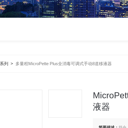
系列
>
多量程MicroPette Plus全消毒可调式手动8道移液器
MicroP
液器
简要描述：
符合