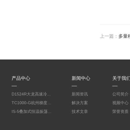
上一篇：
多量程
产品中心
新闻中心
关于我
D1524R大龙高速冷冻型微量 台式离心机
新闻资讯
公司简介
TC1000-G杭州梯度PCR仪
解决方案
视频中心
IS-5叠加式恒温振荡器（450L、全温、触屏）
技术文章
荣誉资质