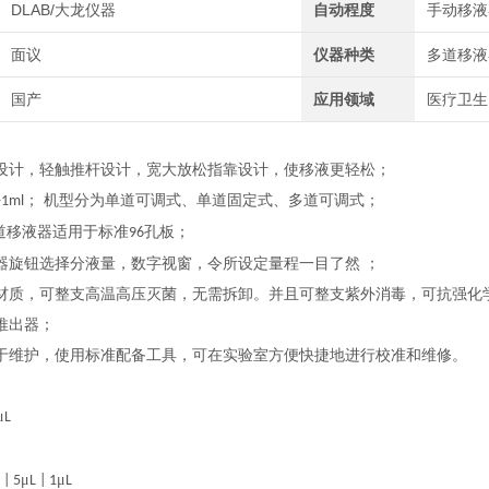
DLAB/大龙仪器
自动程度
手动移液
面议
仪器种类
多道移液
国产
应用领域
医疗卫生
设计，轻触推杆设计，宽大放松指靠设计，使移液更轻松；
； 机型分为单道可调式、单道固定式、多道可调式；
~1ml
道移液器适用于标准
孔板；
96
器旋钮选择分液量，数字视窗，令所设定量程一目了然
；
材质，可整支高温高压灭菌，无需拆卸。并且可整支紫外消毒，可抗强化
推出器；
于维护，使用标准配备工具，可在实验室方便快捷地进行校准和维修。
μ
L
μ
μ
 | 5
L | 1
L