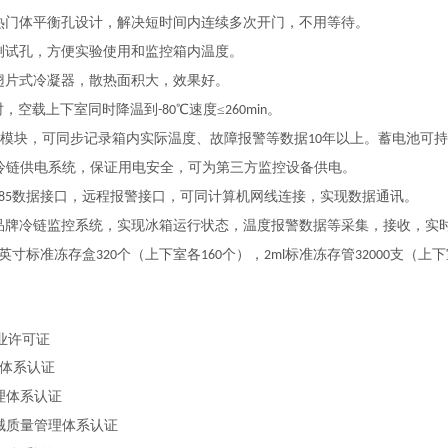
热门体平衡孔设计，解决短时间内连续多次开门，不用等待。
测试孔，方便实验使用和监控箱内温度。
翅片式冷凝器，散热面积大，效果好。
时，空载上下室同时降温到
℃速度≤
。
-80
260min
模块，可同步记录箱内实际温度、故障报警等数据
年以上。蓄电池可持
10
冷链供电系统，保证用电安全，可为第三方监控设备供电。
数据接口，远程报警接口，可同计算机网线连接，实现数据通讯。
85
品牌冷链监控系统，实现冰箱运行状态，温度报警数据等采集，接收，实
英寸标准冻存盒
个（上下室各
个），
标准冻存管
支（上下
320
160
2ml
32000
业许可证
体系认证
理体系认证
械质量管理体系认证