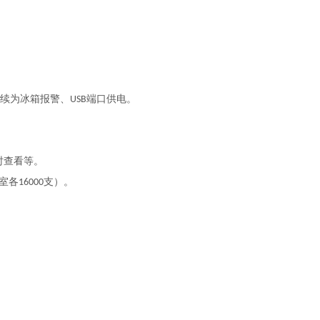
续为冰箱报警、
端口供电。
USB
时查看等。
室各
支）。
16000