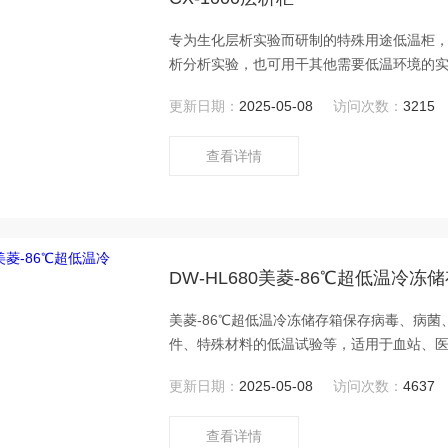
专为生化层析实验而研制的特殊用途低温柜
析分析实验，也可用干其他需要低温环境的
所、电子化工等企业实验室、生物医学工程
更新日期：
2025-05-08
访问次数：
3215
查看详情
DW-HL680美菱-86℃超低温冷冻
美菱-86℃超低温冷冻储存箱保存病毒、病
件、特殊材料的低温试验等，适用于血站、
工程研究所，远洋渔业公司等。双独立制冷
更新日期：
2025-05-08
访问次数：
4637
箱内温度在-80℃，确保样本储存安全。
查看详情