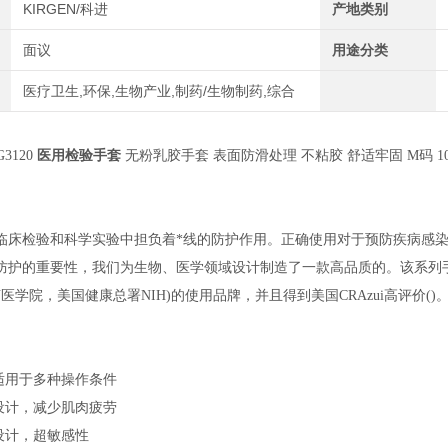
KIRGEN/科进
产地类别
面议
用途分类
医疗卫生,环保,生物产业,制药/生物制药,综合
G3120
医用检验手套
无粉乳胶手套 表面防滑处理 不粘胶 舒适牢固 M码 100
临床检验和科学实验中担负着*线的防护作用。正确使用对于预防疾病感
防护的重要性，我们为生物、医学领域设计制造了一款高品质的。该系列
U医学院，美国健康总署NIH)的使用品牌，并且得到美国CRAzui高评价()
适用于多种操作条件
设计，减少肌肉疲劳
设计，超敏感性