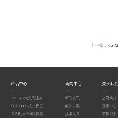
上一篇：
KG23
产品中心
新闻中心
关于我
D1524R大龙高速冷冻型微量 台式离心机
新闻资讯
公司简介
TC1000-G杭州梯度PCR仪
解决方案
视频中心
IS-5叠加式恒温振荡器（450L、全温、触屏）
技术文章
荣誉资质