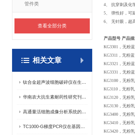
管件类
4、 抗穿刺及化
5、 弹性好，可
6、 无针眼，超
查看全部分类
产品型号 产品描
KG3301，无粉
KG3311，无粉
相关文章
KG3321，无粉
KG3331，无粉
KG3100，无
钛合金超声波细胞破碎仪在生物制药领域的应用
KG3110，无粉
华南农大抗生素耐药性研究刊登Lacent
KG3120，无粉
KG3130，无粉
高通量活细胞成像分析系统的原理与功能解析
KG3400，无
KG3410，无粉
TC1000-G梯度PCR仪在基因扩增中的应用
KG3420，无粉