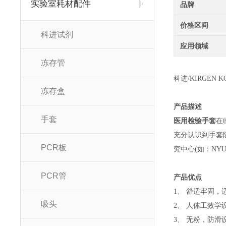
实验室耗材配件
品牌
价格区间
科进试剂
应用领域
冻存管
科进/KIRGEN K
冻存盒
产品描述
手套
医用检验手套
在
充分认识到手套
PCR板
究中心(如：NY
PCR管
产品优点
1、 舒适牢固，
吸头
2、 人体工效学
3、 无粉，防滑