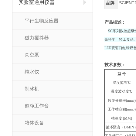
实验室通用仪器
品牌
SCIENT
平行生物反应器
产品描述：
SC系列数控超
磁力搅拌器
命科学、轻工食品、
LED双窗口红绿双
真空泵
技术参数：
纯水仪
型 号
温度范围℃
制冰机
温度波动度℃
数显分辨率(mm
3
)
超净工作台
工作槽容积(mm
3
)
槽深度 (MM)
箱体设备
循环泵流（L/MIN