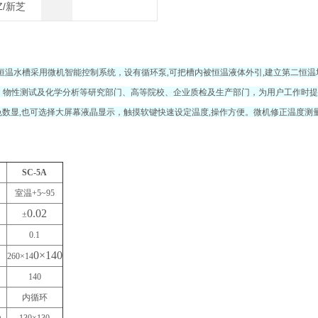
Z/新芝
级恒温水槽采用微机智能控制系统，设有循环泵,可把槽内被恒温液体外引,建立第二恒
物性测试及化学分析等研究部门、高等院校、企业质检及生产部门，为用户工作时提供一
色数显,也可选择大屏幕液晶显示，触摸软键快速设定温度,操作方便。微机修正温度测量值
SC-5A
室温+5~95
0.02
±
0.1
0×140
260×14
140
）
内循环