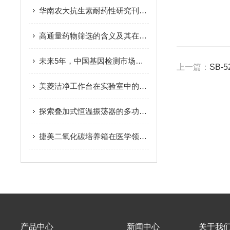
华南农大抗生素耐药性研究刊登Lacent
高通量药物筛选的含义及其在中国的发展趋势
未来5年，中国基因检测市场将达到百亿级
上一篇：
SB-
美菱洁净工作台在实验室中的应用有哪些？
探索叠加式恒温振荡器的多功能性与应用广泛性
捷美二氧化碳培养箱在医学领域中的应用研究
产品中心
新闻中心
关于我