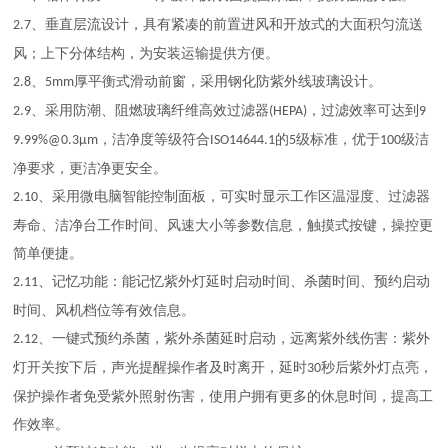
、垂直层流设计，具有紧凑的前置进风和开放式的大面积匀流送
2.7
风；上下分体结构，为安装运输提供方便。
、
厚平衡式滑动前窗，采用钢化防紫外线玻璃设计。
2.8
5mm
、采用防潮、阻燃玻璃纤维高效过滤器
，过滤效率可达到
2.9
(HEPA)
9
，洁净度等级符合
的
级标准，优于
级洁
9.99%@0.3μm
ISO14644.1
5
100
净要求，更洁净更安全。
、采用微电脑智能控制面板，可实时显示工作区温湿度、过滤器
2.10
寿命、洁净台工作时间、风速大小等参数信息，触摸式按键，操控更
简单便捷。
、记忆功能：能记忆紫外灯延时启动时间、杀菌时间、预约启动
2.11
时间、风机档位等有效信息。
、一键式预约杀菌，紫外杀菌延时启动，远离紫外线伤害：紫外
2.12
灯开关按下后，声光提醒操作者及时离开，延时
秒后紫外灯点亮，
30
保护操作者免受紫外照射伤害，使用户拥有更多的休息时间，提高工
作效率。