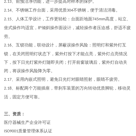
、前预洁净功能，进一步提高对样本的保护。
2.13
、不锈钢工作台面，采用优质
不锈钢，便于清洁消毒。
2.14
304
、人体工学设计，工作更轻松：台面距地面
高度，站立、
2.15
745mm
坐式操作均适宜，
倾斜操作面设计，减轻操作者压迫感，舒适不疲
8°
劳。
、互锁功能，联动设计，屏蔽误操作风险：照明灯和紫外灯互
2.16
锁，在关闭照明灯状态下，紫外灯按下才能点亮，紫外灯点亮情况
下，按下日光灯紫外灯随即关闭；打开前窗玻璃后，紫外灯自动关
闭，将误操作风险降为零。
、采用内嵌式照明，避免日光灯对眼睛照射，眼睛不疲劳。
2.17
、标配两个万能插座，带刹车装置的万向转动优质脚轮，移动灵
2.18
活，固定方便可靠。
三、资质：
医疗器械生产企业许可证
质量管理体系认证
ISO9001