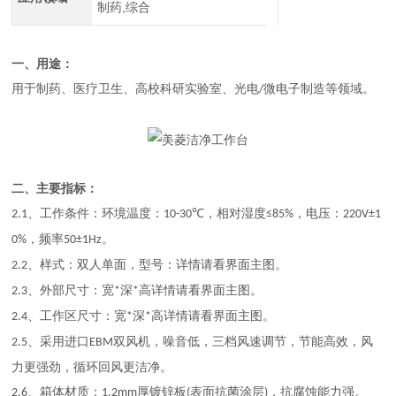
制药,综合
一、用途：
用于制药、医疗卫生、高校科研实验室、光电
微电子制造等领域。
/
二、主要指标：
、工作条件：环境温度：
，相对湿度
，电压：
2.1
10-30℃
≤85%
220V±1
，频率
。
0%
50±1Hz
、样式：双人单面，型号：详情请看界面主图。
2.2
、外部尺寸：宽
深
高详情请看界面主图。
2.3
*
*
、工作区尺寸：宽
深
高详情请看界面主图。
2.4
*
*
、采用进口
双风机，噪音低，三档风速调节，节能高效，风
2.5
EBM
力更强劲，循环回风更洁净。
、箱体材质：
厚镀锌板
表面抗菌涂层
，抗腐蚀能力强。
2.6
1.2mm
(
)