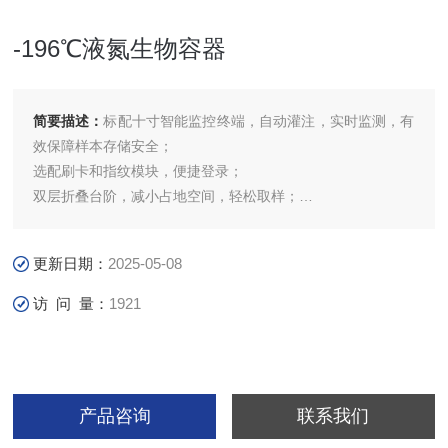
-196℃液氮生物容器
简要描述：
标配十寸智能监控终端，自动灌注，实时监测，有
效保障样本存储安全；
选配刷卡和指纹模块，便捷登录；
双层折叠台阶，减小占地空间，轻松取样；
标配一键除雾功能，清晰取样。
更新日期：
2025-05-08
访 问 量：
1921
产品咨询
联系我们