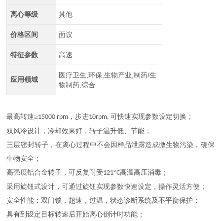
离心等级
其他
价格区间
面议
特征参数
高速
医疗卫生,环保,生物产业,制药/生
应用领域
物制药,综合
最高转速
≥
，步进
可快速实现参数设定切换；
15000 rpm
10rpm,
双风冷设计，冷却效果好，转子温升低、节能；
三层密封转子，在离心过程中不会因样品泄露造成微生物污染，确保
生物安全；
高强度铝合金转子，可反复耐受
°
高温高压消毒；
121
C
采用旋钮式设计，可通过旋钮实现参数快速设定，操作灵活方便；
安全性能：双门锁，超速，过温，状态诊断系统及不平衡保护；
具有到设定目标转速后开始离心倒计时功能；