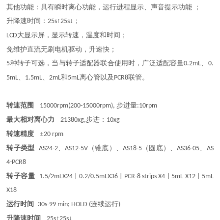
其他功能：具有瞬时离心功能，运行进程显示、声音提示功能
；
升降速时间：
↑
↓；
25s
25s
大显示屏，显示转速，温度和时间；
LCD
免维护直流无刷电机驱动，升速快；
种转子可选，当与转子适配器联合使用时，广泛适配容量
、
5
0.2mL
0.
、
、
和
离心管以及
联管。
5mL
1.5mL
2mL
5mL
PCR8
转速范围
步进量
15000rpm(200-15000rpm),
:10rpm
最大相对离心力
步进：
21380xg,
10xg
转速精度
±
20 rpm
转子类型
、
（锥底）、
（圆底）、
、
AS24-2
AS12-5V
AS18-5
AS36-05
AS
4-PCR8
转子容量
1.5/2mLX24 | 0.2/0.5mLX36 | PCR-8 strips X4 | 5mL X12 | 5mL
X18
运行时间
连续运行
30s-99 min; HOLD (
)
升降速时间
↑
↓
25s
25s