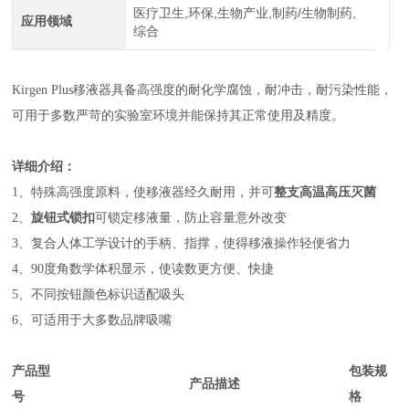
医疗卫生,环保,生物产业,制药/生物制药,
应用领域
综合
Kirgen Plus移液器具备高强度的耐化学腐蚀，耐冲击，耐污染性能，
可用于多数严苛的实验室环境并能保持其正常使用及精度。
详细介绍：
1、特殊高强度原料，使移液器经久耐用，并可
整支高温高压灭菌
2、
旋钮式锁扣
可锁定移液量，防止容量意外改变
3、复合人体工学设计的手柄、指撑，使得移液操作轻便省力
4、90度角数学体积显示，使读数更方便、快捷
5、不同按钮颜色标识适配吸头
6、可适用于大多数品牌吸嘴
产品型
包装规
产品描述
号
格