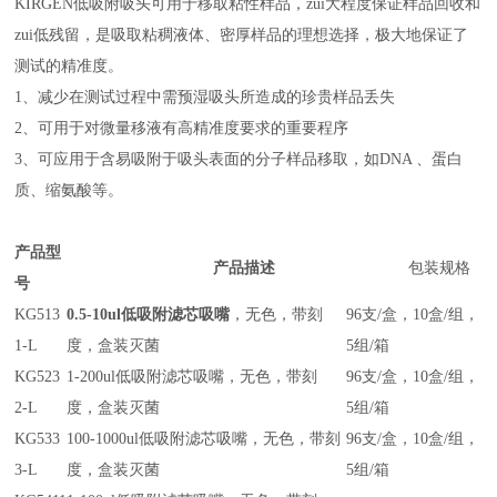
KIRGEN低吸附吸头可用于移取粘性样品，zui大程度保证样品回收和
zui低残留，是吸取粘稠液体、密厚样品的理想选择，极大地保证了
测试的精准度。
1、减少在测试过程中需预湿吸头所造成的珍贵样品丢失
2、可用于对微量移液有高精准度要求的重要程序
3、可应用于含易吸附于吸头表面的分子样品移取，如DNA 、蛋白
质、缩氨酸等。
产品型
产品描述
包装规格
号
KG513
0.5-10ul低吸附滤芯吸嘴
，无色，带刻
96支/盒，10盒/组，
1-L
度，盒装灭菌
5组/箱
KG523
1-200ul低吸附滤芯吸嘴，无色，带刻
96支/盒，10盒/组，
2-L
度，盒装灭菌
5组/箱
KG533
100-1000ul低吸附滤芯吸嘴，无色，带刻
96支/盒，10盒/组，
3-L
度，盒装灭菌
5组/箱