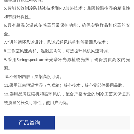
智能长效制冷防结冰技术和
加热技术；兼顾控温控湿的精准性
5.
PID
和节能环保性。
具有超温欠温或传感器异常保护功能，确保实验样品和仪器的安
6.
全。
*进的循环风道设计，风道式通风结构和等量回风技术；
7.
工作室风速柔和、温湿度均匀，可选循环风机风速可调。
8.
采用
全光谱冷光源植物光照；确保提供高效的光
9.
Spring-spectrum
源。
不锈钢内胆；层架高度可调。
10.
采用江南恒温恒湿（气候箱）核心技术，核心零部件采用品牌。
11.
选用品牌压缩机和循环风机，配合严格专业的制冷工艺来保证系
12.
统质量的长久可靠性，使用户无忧。
产品咨询