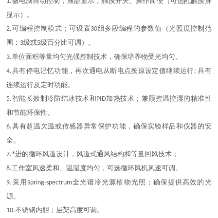
微电脑自动控制；液晶显示，触摸开关、操作简便（可选配触摸屏
1.
显示）。
可编程控制模式；可设置
组多段编程的参数值（光照度控制范
2.
30
围：
级或
级百分比可调）。
3
5
单位面积等量均匀光强控制技术，确保培养物受光均匀。
3.
具有停电记忆功能，再次通电从断电点按原设定值继续运行
具有
4.
;
连续运行及定时功能。
智能长效制冷防结冰技术和
加热技术；兼顾控温控湿的精准性
5.
PID
和节能环保性。
具有超温欠温或传感器异常保护功能，确保实验样品和仪器的安
6.
全。
*进的循环风道设计，风道式通风结构和等量回风技术；
7.
工作室风速柔和、温湿度均匀，可选循环风机风速可调。
8.
采用
全光谱冷光源植物光照；确保提供高效的光
9.
Spring-spectrum
源。
不锈钢内胆；层架高度可调。
10.