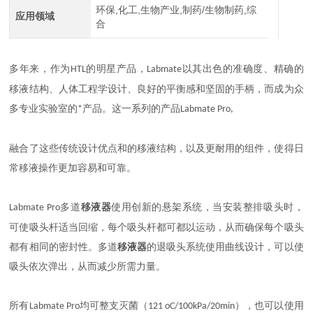
环保,化工,生物产业,制药/生物制药,综
应用领域
合
多年来，作为
的明星产品，
以其出色的准确度、精确的
HTL
Labmate
移液结构、人体工程学设计、良好的平衡感和坚固的手柄，而成为众
多专业实验室的
产品。这一系列的产品
*
Labmate Pro,
融合了这些传统设计优点和的移液结构，以及更耐用的组件，使得日
常移液操作更加容易和可靠。
多道
移液器
使用创新的悬架系统，当安装整排吸头时，
Labmate Pro
可使吸头杆适当回缩，每个吸头杆都可都以运动，从而确保每个吸头
都有相同的密封性。多道
移液器
的退吸头系统使用曲线设计，可以使
吸头依次弹出，从而减少所需力量。
所有
均可整支灭菌（
），也可以使用
Labmate Pro
121 oC/100kPa/20min