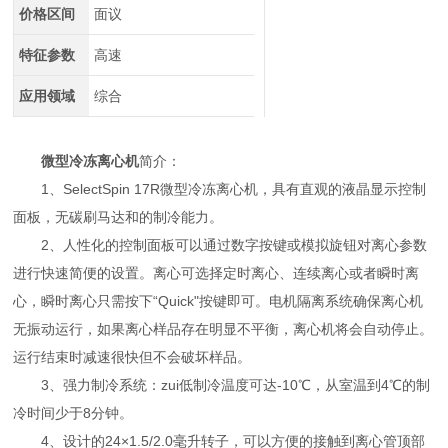
价格区间
面议
特征参数
高速
应用领域
综合
微型冷冻离心机
简介：
1、SelectSpin 17R微型冷冻离心机，具有直观的液晶显示控制
面板，无碳刷马达和的制冷能力。
2、人性化的控制面板可以通过数字按键或模拟旋钮对离心参数
进行快速简便的设置。离心可选择定时离心、连续离心或者瞬时离
心，瞬时离心只需按下“Quick"按键即可。电机隔离系统确保离心机
无振动运行，如果离心样品存在明显不平衡，离心机将会自动停止。
运行结束时减速很快但不会破坏样品。
3、强力制冷系统：zui低制冷温度可达-10℃，从室温到4℃的制
冷时间少于8分钟。
4、设计的24×1.5/2.0毫升转子，可以方便的接触到离心管顶部