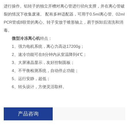
进行操作。铝转子的独立开槽对离心管进行径向支撑，并在离心管破
裂的情况下收集废液。 配有多种适配器，可用于0.5ml离心管、02ml
PCR管或8联管的离心。转子安放于锥形轴上，易于拆卸后清洗和消
毒。
微型冷冻离心机
特点：
1、强力电机系统，离心力高达17200g；
2、速冷功能可在8分钟内从室温降到4℃；
3、大屏液晶显示，友好控制面板；
4、不平衡检测系统，自动停止功能；
5、运行安静，超低；
6、转头设计，方便灵活取样。
产品咨询