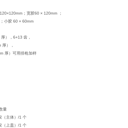
20×120mm；宽胶60 × 120mm ；
；小胶 60 × 60mm
m 厚），6+13 齿，
mm 厚），
.0mm 厚）可用排枪加样
配数量
泳仪（主体）/1 个
泳仪（上盖）/1 个