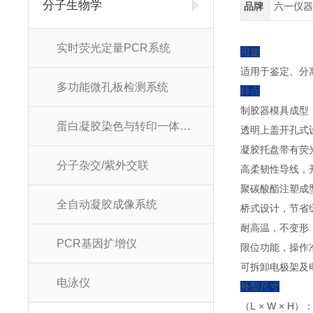
分子生物学
品牌
六一仪
实时荧光定量PCR系统
用途
适用于鉴定、分离
多功能微孔板检测系统
特点
制胶器模具成型
蛋白凝胶染色与转印一体化系统
透明上盖开孔式
凝胶托盘带有荧
分子杂交/紫外交联
高柔韧性导线，
聚碳酸酯注塑成
全自动凝胶成像系统
桥式设计，节省
耐高温，不变形
PCR基因扩增仪
限位功能，操作
可拆卸电极架及
电泳仪
外型尺寸
（L × W × H）：3