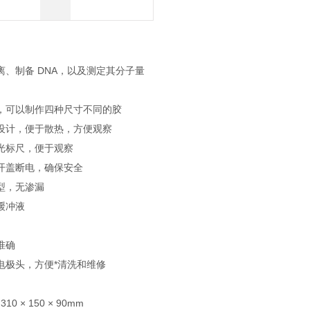
器
、制备 DNA，以及测定其分子量
，可以制作四种尺寸不同的胶
设计，便于散热，方便观察
光标尺，便于观察
开盖断电，确保安全
型，无渗漏
缓冲液
准确
电极头，方便*清洗和维修
10 × 150 × 90mm