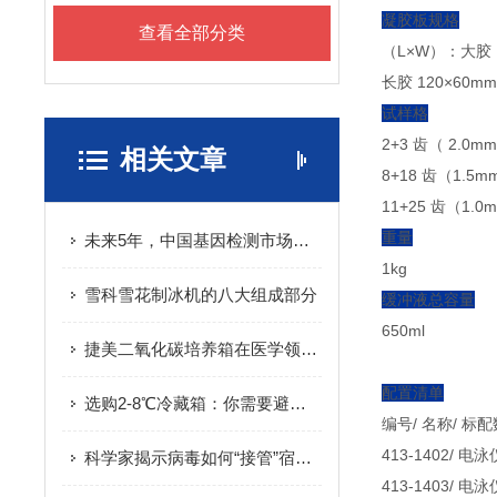
凝胶板规格
查看全部分类
（L×W）：大胶 1
长胶 120×60mm
试样格
2+3 齿（ 2.0m
相关文章
8+18 齿（1.5
11+25 齿（1
重量
未来5年，中国基因检测市场将达到百亿级
1kg
雪科雪花制冰机的八大组成部分
缓冲液总容量
650ml
捷美二氧化碳培养箱在医学领域中的应用研究
配置清单
选购2-8℃冷藏箱：你需要避免的陷阱
编号/ 名称/ 标
413-1402/ 电
科学家揭示病毒如何“接管”宿主细胞
413-1403/ 电