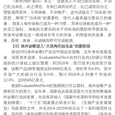
《黄帝内经·素问》有云："是故圣人不治已病治未病，不治
已乱治未乱，此之谓也。夫病已成而后药之，乱已成而后治之，
譬犹渴而穿井，斗而铸锥，不亦晚乎"。这句话提出了"治未病"的
思想，阐明了"治未病"的重要性。现代人越来越注重自己的健
康， 很多人每年体检已成为一种习惯， 而单位体检也成为一种*
的员工福利。 体检的主要目的在于对疾病的预防和早期发现，
而体外诊断在这一领域有非常大的市场，利用提供的血液、尿
液，粪便，体液，分泌物等即可完成检测。
【4】体外诊断进入“大浪淘尽始见金”的新阶段
虽说IVD(体外诊断)产业在中国起步较晚，近年来却发展迅
速，深受资本追捧。EvaluateMedTech在对行业内120家公司数
据的统计基础上做出预测：到2018年，医疗技术(包括医疗器
械、诊断产品)销售额将达到4400亿美元，增长率为4.4%。其中
市场**大的细分行业为IVD，预计2018年占到整个市场的
12.4%，达到545亿美元。
根据EvaluateMedTech的预测我们可以看到，体外诊断产业
拥有巨大的潜力。近年来，国家也从政策层面大力支持和整顿体
外诊断行业的发展，先后将其纳入《国家中长期科学和技术发展
规划纲要》、"十三五"国家重点研发计划、《生物产业发展规
划》等政策性文件，并在2014-2015年间出台了一系列规范性法
规，包括的《体外诊断试剂临床试验技术指导原则》、《体外诊