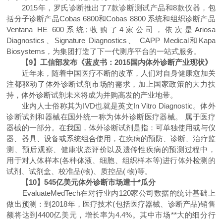
2015年，罗氏诊断推出了7款诊断测试产品和8款仪器，包
括分子诊断产品Cobas 6800和Cobas 8800 系统和组织诊断产品
Ventana HE 600系统;收购了4家公司，依次是Ariosa
Diagnostics、Signature Diagnostics、 CAPP Medical和Kapa
Biosystems，为集团打造了下一代测序平台的一站式服务。
【9】工信部发布《蓝皮书：2015国内体外诊断产业现状》
近年来，随着中国医疗不断的改革，人们对自身健康愈加关
注都驱动了体外诊断试剂市场的需求，加上国家政策的大力扶
持，体外诊断试剂未来将成为并购高发的产业地带。
业内人士俗称其为IVD也就是英文In Vitro Diagnostic。体外
诊断试剂和器械在国外统一称为体外诊断医疗器械。 属于医疗
器械的一部分。在我国，体外诊断试剂是指：可单独使用或与仪
器、器具、设备或系统组合使用，在疾病的预防、诊断、治疗监
测、预后观察、健康状态评价以及遗传性疾病的预测过程中，
用于对人体样本(各种体液、细胞、组织样本等)进行体外检测的
试剂、试剂盒、校准品(物)、质控品( 物)等。
【10】545亿美元体外诊断市场遭十*瓜分
EvaluateMedTech在对行业内120家公司数据的统计基础上
做出预测：到2018年，医疗技术(包括医疗器械、诊断产品)销售
额将达到4400亿美元，增长率为4.4%。其中市场**大的细分行