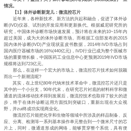
情况。
【1】体外诊断新宠儿：微流控芯片
近年来，各种新技术、新方法的兴起和融合，促进了体外诊
断(IVD)仪器、试剂的开发应用和更新换代。根据威尼研究所的
研究，中国体外诊断市场快速发展，预计将在未来的10~15年内
超过美国，成为大的体外诊断市场。而根据工信部发布的2015
国内体外诊断(IVD)产业现状蓝皮书数据，2014年IVD市场占到
国内医疗器械市场的16%(440亿元)，IVD行业已成为整个医械市
场的重要增长极，中国医药工业信息中心更预测2019年IVD市场
规模将达到723亿元。
那么，在这样一个宏大的市场上，微流控芯片技术如何脱颖
而出一个新潮流呢?
其实，在上世纪80年代纳米技术革命中，微流控芯片还只是
其中的一个小分支，90年代末，在研究芯片衬底的材料科学和微
通道的流体移动技术得到发展后，微流控技术也取得了较大的进
步，终于在体外诊断运用方面找到突破口，重新出现在大众视
野，并zui终成功实现商业化。
微流控芯片能把化学和生物等领域中所涉及的样品制备、反
应、分离、检测等一系列基本操作单元整合到一个微米尺寸的芯
片上，同时，微通道形成的网络，能够贯穿整个系统，具有便