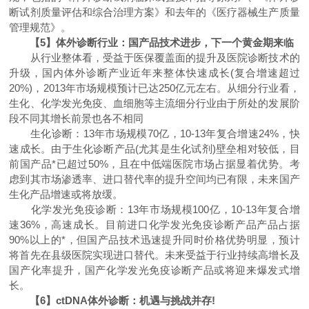
断试剂质量评估和综合治理方案》和去年的《医疗器械生产质量
管理规范》。
【5】体外诊断行业：国产品技术进步，下一个黄金期来临
从行业整体看，受益于医保覆盖面的提升及医院诊断技术的
升级，国内体外诊断产业近年来整体快速成长(复合增速超过
20%)，2013年市场规模预计已达250亿元左右。从细分行业看，
生化、化学发光免疫、血细胞等主流细分行业由于所处的发展阶
段不同其增长前景也各不相同
生化诊断：13年市场规模70亿，10-13年复合增速24%，快
速成长。由于生化诊断产品(尤其是生化试剂)壁垒相对较低，目
前国产品*已超过50%，且在中低端医院市场占据显着优势。考
虑到其市场渗透率、进口替代率的提升空间均已有限，未来国产
生化产品增速或将放缓。
化学发光免疫诊断：13年市场规模100亿，10-13年复合增
速36%，高速成长。目前进口化学发光免疫诊断产品产品占据
90%以上的*，但国产品技术迅速提升同时价格优势明显，预计
将首先在县级医院实现进口替代。未来受益于行业持续高增长及
国产化率提升，国产化学发光免疫诊断产品或将迎来爆发式增
长。
【6】ctDNA体外诊断：机遇与挑战并存!