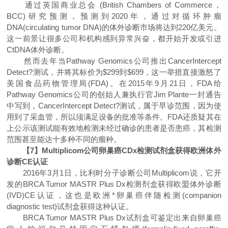
通过英国商业总会 (British Chambers of Commerce，
BCC)研究预测，预测到2020年，通过对循环肿瘤
DNA(circulating tumor DNA)的体外诊断市场将达到220亿美元。
这一前景让很多公司和机构感到异常兴奋，都开始开发或引进
CtDNA体外诊断。
然而去年当Pathway Genomics公司推出CancerIntercept
Detect?测试，并将其标价为$299到$699，这一举措直接激怒了
美国食品药物管理局(FDA)。在2015年9月21日，FDA给
Pathway Genomics公司的创始人兼执行官Jim Plante一封通告
中写到，CancerIntercept Detect?测试，属于早诊范围，因为使
用到了采血管，所以须满足设备的批准等条件。FDA还质疑其在
上公示该测试能有效地检测未经过确诊的患者是否患癌，其检测
范围甚至能达十多种不同的瘤种。
【7】Multiplicom公司卵巢癌CDx检测试剂盒获得欧洲体外
诊断CE认证
2016年3月1日，比利时分子诊断公司Multiplicom说，它开
发的BRCA Tumor MASTR Plus Dx检测剂盒获得欧盟体外诊断
(IVD)CE认证，这也是欧洲*卵巢癌伴随检测(companion
diagnostic test)试剂盒获得这种认证。
BRCA Tumor MASTR Plus Dx试剂盒可鉴定出来自卵巢癌