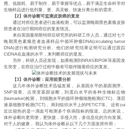
携、低能耗、易于制作、易于掌握等优点，易于满足生命科学对
生物样品进行低剂量、更、高灵敏、快速分离分析的需求。
【2】体外诊断可监测皮肤癌的复发
通过对癌症患者进行血液检测，可以监测晚期黑色素瘤皮肤
癌患者在治疗期间癌症的复发情况。
来自英国曼彻斯特癌症研究所的科研工作人员，通过对七个
晚期黑色素瘤患者血液样品中循环肿瘤DNA(circulating tumor
DNA)进行检测研究分析。他们的研究结果证明可以通过跟踪
CtDNA在血液的水平，来判断癌症的复发。
另外，科研人员还发现，如果检测到NRAS和PI3K等基因发
生突变，在癌症治疗过程中极有可能伴随着癌症的复发。
【3】体外诊断：应用前景分析
这几年体外诊断技术迅猛发展， 从基因水平的基因测序、
SNP筛查、点突变基因诊断，到蛋白水平的各种生物标志物
(biomarker)检测， 到细胞水平的循环肿瘤细胞检测(CTC)、薄层
液基细胞学检测(TCT)， 再到组织水平上的PET/CT等。 还有zui
近比较热的是一滴血可检测多个疾病指标的报道。总的来说，
体外诊断向更简便，更快捷，非侵入性，多信息化的方向发展。
对于人的健康， 我认为体外诊断从以下几个方面发挥作用：