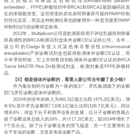
病人的福尔马林固定石蜡包埋(formalin-fixed paraffin-
embedded， FFPE)肿瘤组织中BRCA1和BRCA2基因编码区发
生的体细胞突变。这些突变的存在表明卵巢癌可能对PARP抑制
剂作出反应，而且这种检测结果也能够用作一种是否接受PARP
抑制剂治疗的诊断评定标准。
2012年，Multiplicom公司是欧洲获得用于评估乳腺癌和卵巢
癌易感性的BRCA检测试剂盒体外诊断CE认证的公司。去年，
该公司的Clarigo非侵入式染色体非整倍性(chromosomal
aneuploidies)产前诊断试剂盒也获得欧洲体外诊断CE认证，而
今年早些时候，它上市销售得到欧洲体外诊断CE认证的BRCA
Tumor MASTR Plus Dx检测试剂盒，检测对象是FFPE肿瘤样
品。
【8】都是做体外诊断的，看看人家公司去年赚了多少钱?
作为集合制药与诊断为一体的瑞士*，罗氏集团旗下的诊断
部门(罗氏诊断)是体外诊断的。
2015年的全年的收入为481.5亿瑞士法郎 (475.3亿美元)，增
长5%;其中罗氏诊断部门108.1亿瑞士法郎(106.7亿美元)，同比
增长6%，得益于分子和测序业务的发展，仅分子诊断销售额占
据了诊断业务总收入的16%，共计17.2亿美元，较2014年增长了
7个百分点。除了分子诊断业务的突飞猛进，另一个主要增长点
在于专业的诊断，尤其是免疫诊断产品。