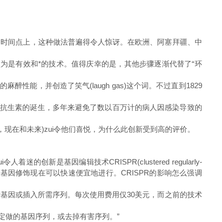
个时间点上，这种做法普遍得令人惊讶。在欧洲、阿塞拜疆、中
为是有效和*的技术。值得庆幸的是，其他步骤逐渐代替了“环
能，并创造了笑气(laugh gas)这个词。不过直到1829
志着现代抗生素的诞生，多年来避免了数以百万计的病人因感染导致的
现在和未来)zui令他们喜悦，为什么此创新受到高的评价。
新是基因编辑技术CRISPR(clustered regularly-
间和金钱进行的基因修饰现在可以快速便宜地进行。CRISPR的影响怎么强调
断基因或插入所需序列。每次使用费用仅30美元，而之前的技术
身定做的基因序列，或去掉有害序列。”