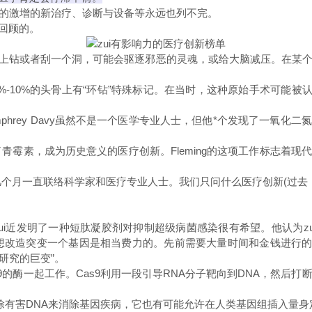
的激增的新治疗、诊断与设备等永远也列不完。
回顾的。
骨上钻或者刮一个洞，可能会驱逐邪恶的灵魂，或给大脑减压。在某
10%的头骨上有“环钻”特殊标记。在当时，这种原始手术可能被认
y Davy虽然不是一个医学专业人士，但他*个发现了一氧化二氮的麻醉性
年偶然发现了青霉素，成为历史意义的医疗创新。Fleming的这项工作标
几个月一直联络科学家和医疗专业人士。我们只问什么医疗创新(过去，
近发明了一种短肽凝胶剂对抑制超级病菌感染很有希望。他认为zui令人着迷的创
ts)。在CRISPR诞生前，想改造突变一个基因是相当费力的。先前需要大量时
学研究的巨变”。
酶一起工作。Cas9利用一段引导RNA分子靶向到DNA，然后打
通过消除有害DNA来消除基因疾病，它也有可能允许在人类基因组插入量