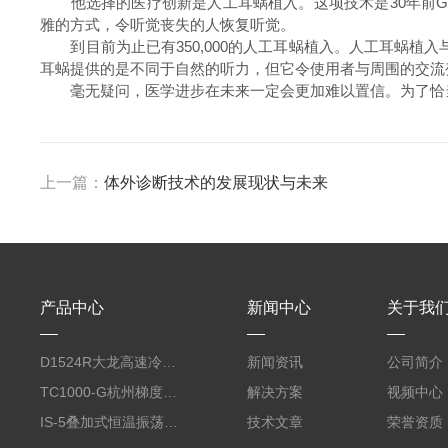
他选择的医疗创新是人工耳蜗植入。这项技术是30年前Gra
雅的方式，令听觉丧失的人恢复听觉。
到目前为止已有350,000的人工耳蜗植入。人工耳蜗植
耳蜗提供的是不同于自然的听力，但它令使用者与周围的交流
毫无疑问，医学进步在未来一定会更加难以置信。为了恰当的结束
上一篇：
体外诊断技术的发展现状与未来
产品中心
新闻中心
关于我
D1524R大龙高速冷冻型微量 台式离心机
新闻资讯
公司简介
TC1000-G杭州梯度PCR仪
解决方案
视频中心
IS-5叠加式恒温振荡器（450L、全温、触屏）
技术文章
荣誉资质