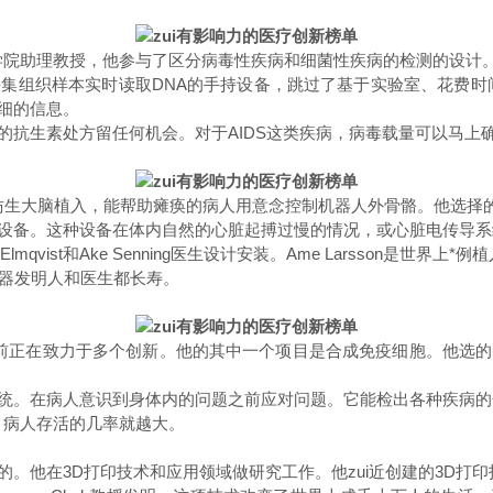
大学医学院助理教授，他参与了区分病毒性疾病和细菌性疾病的检测的设计
织样本实时读取DNA的手持设备，跳过了基于实验室、花费时间
细的信息。
生素处方留任何机会。对于AIDS这类疾病，病毒载量可以马上
一种仿生大脑植入，能帮助瘫痪的病人用意念控制机器人外骨骼。他选
备。这种设备在体内自然的心脏起搏过慢的情况，或心脏电传导系
qvist和Ake Senning医生设计安装。Ame Larsson是世
起搏器发明人和医生都长寿。
医生目前正在致力于多个创新。他的其中一个项目是合成免疫细胞。他
。在病人意识到身体内的问题之前应对问题。它能检出各种疾病的
病人存活的几率就越大。
教授提出的。他在3D打印技术和应用领域做研究工作。他zui近创建的3