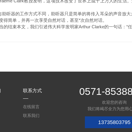
eme Clark教授发明，这项技术改变了世界上成千上万人的生
入与助听器的工作方式不同，助听器只是简单的将传入耳朵的声音放大
变得简单，并再一次享受自然对话，甚至*次自然对话。
本文，我们引述伟大科学发明家Arthur Clarke的一句话：“
0571-8538
们
联系方式
欢迎您的咨询
在线留言
我们将竭尽全力为您用
联系我们
13735803795