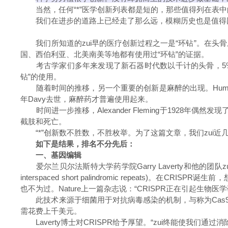
当然，任何“*”医学创新列表都是短的，那些值得列在表中
我们在进步的道路上已经走了那么远，模糊历史也是值得
我们所知道的zui早的医疗创新过程之一是“环钻”。在头
国、西伯利亚、北美南美等地都有使用过“环钻”的证据。
考古学家们多年来发现了新石器时代数以千计的头骨，5%-
钻”的使用。
随着时间的推移，另一个重要的创新是麻醉的出现。Humphre
年Davy去世，麻醉药才普遍使用起来。
时间进一步推移，Alexander Fleming于1928
截肢和死亡。
“*”创新数不胜数，不胜枚举。为了这篇文章，我们zui近
如下是结果，排名不分先后：
一、基因编辑
爱尔兰贝尔法斯特大学药学院Garry Laverty和他的团队zui
interspaced short palindromic repea
也不为过。Nature上一篇杂志说：“CRISPR正在引起生物医
此技术来源于细菌用于对抗病毒感染的机制，与称为Cas9的
需花费上千美元。
Laverty博士对CRISPR给予厚望。“zui终能使我们