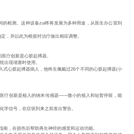
。
的检测。这种设备zui终将发展为多种用途，从医生办公室到
确定，并以此为根据对治疗做出相应调整。
择的医疗创新是心脏起搏器。
统出现堵塞时使用。
界上*例植入式心脏起搏器病人，他终生佩戴过26个不同的心脏起搏器(小
选的医疗创新是植入的纳米传感器——微小的植入和短暂停留，能
化学信号，在症状到来之前发出警告。
D打印指南，在损伤后帮助再生神经的感觉和运动功能。