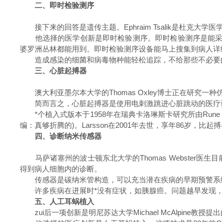
二、即时检验测序
接下来的回答是遗传主题。Ephraim Tsalik是杜克
他选择的医学创新是即时检验测序。即时检验测序是能采集组
婆罗洲丛林都能用到。即时检验测序设备能马上搜集到病人详
造成感染的细菌和病毒物种能轻松追踪，不给那些不必要的抗
三、心脏起搏器
澳大利亚墨尔本大学的Thomas Oxley博士正在研究
简而言之，心脏起搏器是使用电刺激跳进心脏跳动的医疗设
*个植入式版本于1958年在瑞典卡洛琳斯卡研究所由Rune Elm
编：真够折腾的)。Larsson在2001年去世，享年86岁，比
四、诊断纳米传感器
马萨诸塞州的波士顿东北大学的Thomas Webster
得到病人细胞内的诊断。
传感器是碳纳米管构造，可以充当潜在疾病的早期预警系统
许多疾病在进展时*没有症状，如胰腺癌。问题越早发现，
五、人工耳蜗植入
zui后一项创新是明尼苏达大学Michael McAlpine