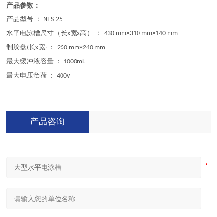
产品参数：
产品型号
：
NES-25
水平电泳槽尺寸（长
宽
高） ：
x
x
430 mm×310 mm×140 mm
制胶盘
长
宽
：
(
x
)
250 mm×240 mm
最大缓冲液容量
：
1000mL
最大电压负荷
：
400v
产品咨询