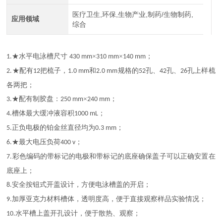
医疗卫生,环保,生物产业,制药/生物制药,
应用领域
综合
★水平电泳槽尺寸
×
×
；
1.
430 mm
310 mm
140 mm
★配有
把梳子，
和
规格的
孔、
孔、
孔上样梳
2.
12
1.0 mm
2.0 mm
52
42
26
各两把；
★配有制胶盘：
×
；
3.
250 mm
240 mm
槽体最大缓冲液容积
；
4.
1000 mL
正负电极的铂金丝直径均为
；
5.
0.3 mm
★最大电压负荷
；
6.
400 v
彩色编码的带标记的电极和带标记的底座确保盖子可以正确安置在
7.
底座上；
安全按钮式开盖设计，方便电泳槽盖的开启；
8.
加厚亚克力材料槽体，透明度高，便于直接观察样品实验情况；
9.
水平槽上盖开孔设计，便于散热、观察；
10.