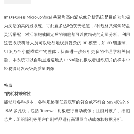
共聚焦高内涵成像分析系统是目前功能极
ImageXpress Micro Confocal
为灵活的高内涵系统。可配置多达
色荧光通道，
种规格共聚焦转盘
8
3
灵活搭配，对活细胞或固定后的细胞都可以做精确的定量分析。利用
这套系统科研人员可以轻易地观测复杂的
模型，如
细胞球、
3D
3D
组织乃至小型模式生物整体，从而进一步分析更多的生理学相关问
题。本系统可以自动且迅速地从
微孔板或者组织切片的样本中
1-1536
轻易得到发表级高质量图像。
特点
*的耗材兼容性
能够对各种标本，各种规格和任意底壁的符合或不符合
标准的
SBS
6-
多孔板，包括
孔板进行自动成像；且能对玻片、细胞
1536
Transwell
芯片，组织阵列等用户自制样品进行高通量自动成像和数据分析。