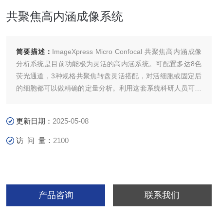
共聚焦高内涵成像系统
简要描述：
ImageXpress Micro Confocal 共聚焦高内涵成像
分析系统是目前功能极为灵活的高内涵系统。可配置多达8色
荧光通道，3种规格共聚焦转盘灵活搭配，对活细胞或固定后
的细胞都可以做精确的定量分析。利用这套系统科研人员可以
轻易地观测复杂的 3D 模型，如 3D 细胞球、组织乃至小型模
式生物整体，从而进一步分析更多的生理学相关问题。
更新日期：
2025-05-08
访 问 量：
2100
产品咨询
联系我们