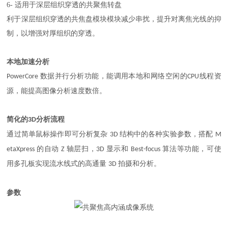
6-
适用于深层组织穿透的共聚焦转盘
利于深层组织穿透的共焦盘模块模块减少串扰，提升对离焦光线的抑
制，以增强对厚组织的穿透。
本地加速分析
数据并行分析功能，能调用本地和网络空闲的
线程资
PowerCore
CPU
源，能提高图像分析速度数倍。
简化的
分析流程
3D
通过简单鼠标操作即可分析复杂
结构中的各种实验参数，搭配
3D
M
的自动
轴层扫，
显示和
算法等功能，可使
etaXpress
Z
3D
Best-focus
用多孔板实现流水线式的高通量
拍摄和分析。
3D
参数