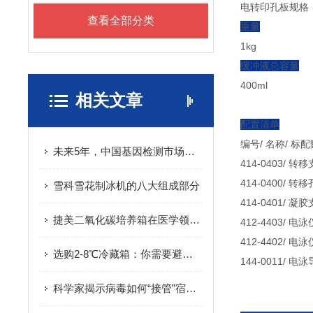
电转印孔板规格：9
查看全部分类
重量
1kg
缓冲液总容量
400ml
相关文章
配置清单
编号/ 名称/ 标
未来5年，中国基因检测市场将达到百亿级
414-0403/ 转
414-0400/ 转
雪科雪花制冰机的八大组成部分
414-0401/ 凝
捷美二氧化碳培养箱在医学领域中的应用研究
412-4403/ 电
412-4402/ 电
选购2-8℃冷藏箱：你需要避免的陷阱
144-0011/ 电泳
科学家揭示病毒如何“接管”宿主细胞