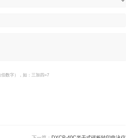
伯数字），如：三加四=7
下一篇：
DYCP-40C半干式碳板转印电泳仪