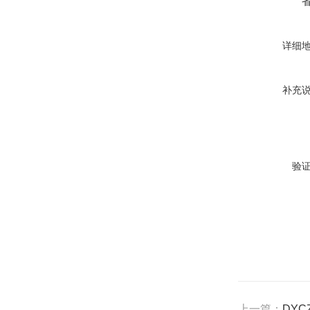
详细
补充
验
上一篇：
DYC