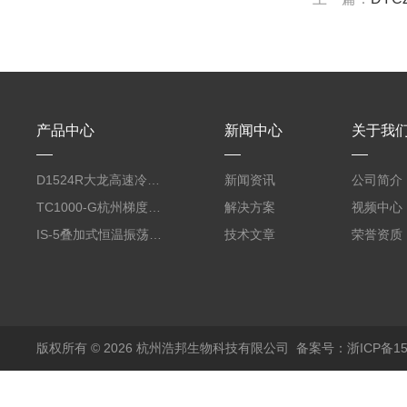
产品中心
新闻中心
关于我
D1524R大龙高速冷冻型微量 台式离心机
新闻资讯
公司简介
TC1000-G杭州梯度PCR仪
解决方案
视频中心
IS-5叠加式恒温振荡器（450L、全温、触屏）
技术文章
荣誉资质
版权所有 © 2026 杭州浩邦生物科技有限公司
备案号：浙ICP备150