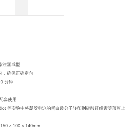
酯注塑成型
夹，确保正确定向
0 分钟
N 配套使用
ernBlot 等实验中将凝胶电泳的蛋白质分子转印到硝酸纤维素等薄膜上
50 × 100 × 140mm