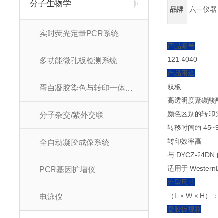
分子生物学
品牌
六一仪器
实时荧光定量PCR系统
产品编号
121-4040
多功能微孔板检测系统
产品用途
双板
蛋白凝胶染色与转印一体化系统
高透明度聚碳酸
颜色区别的转印
分子杂交/紫外交联
转移时间约 45~9
转印效率高
全自动凝胶成像系统
与 DYCZ-24D
适用于 West
PCR基因扩增仪
外型尺寸
（L × W × H）：1
电泳仪
凝胶板规格