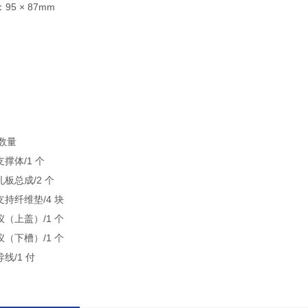
5 × 87mm
配数量
移支撑体/1 个
移孔板总成/2 个
胶支持纤维垫/4 块
泳仪（上盖）/1 个
泳仪（下槽）/1 个
导线/1 付