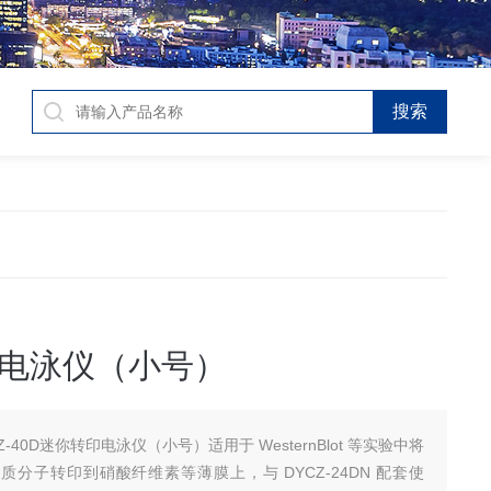
电泳仪（小号）
Z-40D迷你转印电泳仪（小号）适用于 WesternBlot 等实验中将
质分子转印到硝酸纤维素等薄膜上，与 DYCZ-24DN 配套使