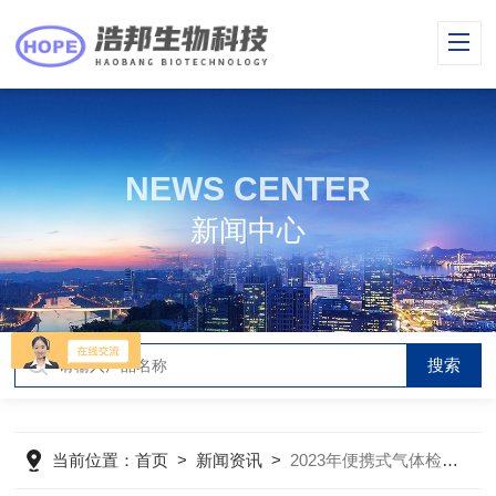
NEWS CENTER
新闻中心
当前位置：
首页
>
新闻资讯
>
2023年便携式气体检测设备市场规模将达17.37亿美元