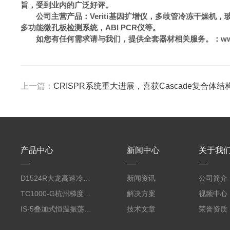
旨，受到业内的广泛好评。
公司主营产品：Veriti基因扩增仪，多歧管冷冻干燥机，玻底细
多功能微孔板检测系统，ABI PCR仪等。
如您有任何需求请与我们，提供全套器材相关服务。
：w
上一篇：
CRISPR系统重大进展，喜获Cascade复合体结
产品中心
新闻中心
关于我
D1524R大龙高速冷冻型微量 台式离心机
新闻资讯
公司简介
TC1000-G杭州梯度PCR仪
解决方案
视频中心
IS-5叠加式恒温振荡器（450L、全温、触屏）
技术文章
荣誉资质