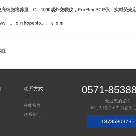
胞培养皿，CL-1000紫外交联仪，ProFlex PCR仪，实时荧光定
ww。。ｃｎhopebio。。ｃｏｍ
构图
0571-8538
们
联系方式
欢迎您的咨询
在线留言
我们将竭尽全力为您用
联系我们
13735803795