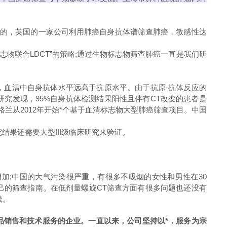
的，英国的一家公司利用肺癌自身抗体谱筛查肺癌，敏感性达
志物联合LDCT”的策略;通过生物标志物筛查肺癌一直是我们研
血清中自身抗体水平远高于抗原水平。由于抗原-抗体反应的
究发现，95%自身抗体检测结果阳性且伴有CT改变的患者是
兰从2012年开始*个基于血清标志物大型肺癌筛查项目。中国
究结果还需要大型III级临床研究来验证。
;中国的大气污染很严重，有很多不吸烟的女性和男性在30
己的筛查指南。在低剂量螺旋CT筛查方面有很多问题也还没有
线。
品销售和技术服务的企业。一直以来，公司坚持以*，服务为宗