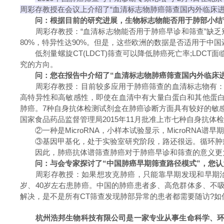
周彩存教授在会议上介绍了“血清标志物肺癌筛查国内外临床进
问：根据目前的研究进展，生物标志物能否用于肺部小结节
周彩存教授：“血清标志物能否用于肺癌早诊和筛查”缺乏
80%，特异性达90%。但是，这些欧洲的数据是否适用于中
低剂量螺旋CT(LDCT)筛查可以降低肺癌死亡率;LDCT
究的方向。
问：您在报告中介绍了“血清标志物肺癌筛查国内外临床进
周彩存教授：目前较多应用于肺癌筛查的血清标志物有：①
高特异性和高敏感性，即使在血清中有大量白蛋白和其他蛋白
肺癌。7种自身抗体检测试剂盒在肺癌诊断方面具有较好的敏感
国家食品药品监督管理局2015年11月批准上市七种自身抗体检
②一种是MicroRNA，小样本试验显示，MicroRNA谱早
③基因甲基化，处于实验室研究阶段，路还很远。循环肿瘤
因此，肺癌抗体谱筛查肺癌对于肺癌早诊和筛查的意义更大
问：与会专家探讨了“中国肺癌早期筛查路径模式”，您认
周彩存教授：如果想攻克肺癌，只能靠早期发现和早期治疗
岁、40岁左右患肺癌。中国的肺癌患者多、高危群体多、不
解决，是不是所有CT筛查发现肺部异常的患者都需要随访?
杭州浩邦生物科技有限公司
是一家专业从事生命科学、环