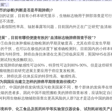
展”。
的诊断(判断是否是早期肺癌)?
别的证据，目前有小样本研究显示，生物标志物用于肺部筛查是可行
国还不清楚。
面临着假阳性率高、辐射暴露等问题，目前国内外正在广泛研究“血清标
展”，目前有哪些便捷有效的“血清标志物肺癌筛查手段”?
自身抗体肿瘤标志物检测的早期灵敏度高，尤其在癌症发生早期，
的干扰，也可以在极低的浓度下被准确检测到。目前国内的小样本研
性与特异性。肺癌自身抗体谱在北美已经临床应用，英国NHS在苏格
测试剂(免疫酶联法)。
期发现肺癌的敏感性可达60%，特异性可达到80%-90%。但是这些研
细胞目前研究进展主要应用于癌症复发检测。
，肺癌抗原-抗体反应的特异性高、敏感性高。
为我国应当建立怎样的肺癌早期筛查路径模式?
。中国的肺癌发病情况与欧美国家不同，整个群体的发病率在增加
吸烟的患者多。因此中国不能照搬欧美的肺癌筛查标准，应该制定自
如何利用生物标志物辅助筛查出更高风险的人群?这才是适合中国的路
境科学、化工食品及医药科学等实验室仪器设备、试剂耗材相关产