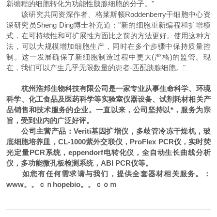
新编程的细胞转化为功能性胰腺细胞的分子。"
该研究共同资深作者、格莱斯顿Roddenberry干细胞中心资
深研究员Sheng Ding博士补充道："新的细胞重新编程和扩增模
式，在可持续性和可扩展性方面比之前的方法更好。使用这种方
法，可以大规模增加细胞生产，同时在多个步骤中保持质量控
制。这一发展确保了新细胞制造过程中更大(严格)的监管。现
在，我们可以产生几乎无限数量的患者-匹配胰腺细胞。"
杭州浩邦生物科技有限公司
是一家专业从事生命科学、环境
科学、化工食品及医药科学等实验室仪器设备、试剂耗材相关产
品销售和技术服务的企业。一直以来，公司坚持以*，服务为宗
旨，受到业内的广泛好评。
公司主营产品：Veriti基因扩增仪，多歧管冷冻干燥机，玻
底细胞培养皿，CL-1000紫外交联仪，ProFlex PCR仪，实时荧
光定量PCR系统，eppendorf电转化仪，全自动生长曲线分析
仪，多功能微孔板检测系统，ABI PCR仪等。
如您有任何需求请与我们，提供全套器材相关服务。
：
www。。ｃｎhopebio。。ｃｏｍ