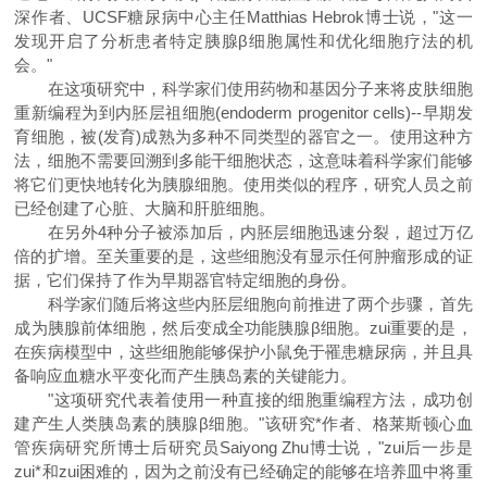
深作者、UCSF糖尿病中心主任Matthias Hebrok博士说，"这一
发现开启了分析患者特定胰腺β细胞属性和优化细胞疗法的机
会。"
在这项研究中，科学家们使用药物和基因分子来将皮肤细胞
重新编程为到内胚层祖细胞(endoderm progenitor cells)--早期发
育细胞，被(发育)成熟为多种不同类型的器官之一。使用这种方
法，细胞不需要回溯到多能干细胞状态，这意味着科学家们能够
将它们更快地转化为胰腺细胞。使用类似的程序，研究人员之前
已经创建了心脏、大脑和肝脏细胞。
在另外4种分子被添加后，内胚层细胞迅速分裂，超过万亿
倍的扩增。至关重要的是，这些细胞没有显示任何肿瘤形成的证
据，它们保持了作为早期器官特定细胞的身份。
科学家们随后将这些内胚层细胞向前推进了两个步骤，首先
成为胰腺前体细胞，然后变成全功能胰腺β细胞。zui重要的是，
在疾病模型中，这些细胞能够保护小鼠免于罹患糖尿病，并且具
备响应血糖水平变化而产生胰岛素的关键能力。
"这项研究代表着使用一种直接的细胞重编程方法，成功创
建产生人类胰岛素的胰腺β细胞。"该研究*作者、格莱斯顿心血
管疾病研究所博士后研究员Saiyong Zhu博士说，"zui后一步是
zui*和zui困难的，因为之前没有已经确定的能够在培养皿中将重